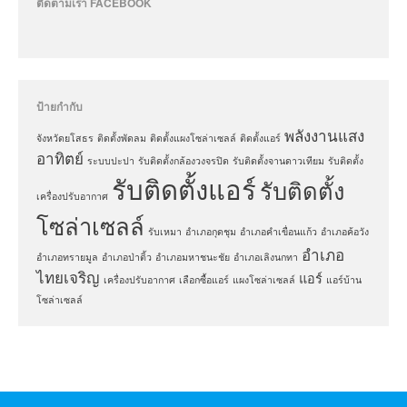
ติดตามเรา FACEBOOK
ป้ายกำกับ
พลังงานแสง
จังหวัดยโสธร
ติดตั้งพัดลม
ติดตั้งแผงโซล่าเซลล์
ติดตั้งแอร์
อาทิตย์
ระบบปะปา
รับติดตั้งกล้องวงจรปิด
รับติดตั้งจานดาวเทียม
รับติดตั้ง
รับติดตั้งแอร์
รับติดตั้ง
เครื่องปรับอากาศ
โซล่าเซลล์
รับเหมา
อำเภอกุดชุม
อำเภอคำเขื่อนแก้ว
อำเภอค้อวัง
อำเภอ
อำเภอทรายมูล
อำเภอป่าติ้ว
อำเภอมหาชนะชัย
อำเภอเลิงนกทา
ไทยเจริญ
แอร์
เครื่องปรับอากาศ
เลือกซื้อแอร์
แผงโซล่าเซลล์
แอร์บ้าน
โซล่าเซลล์