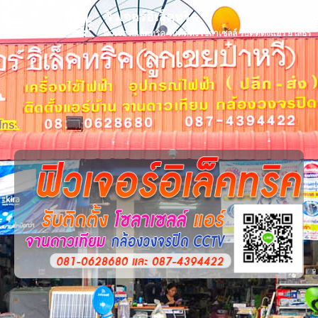
ฟิวเจอร์อิเล็คทริค
ฟิวเจอร์อิเล็คทริค รับติดตั้งโซลาเซลล์ รับติดตั้งแอร์ ยโสธร
หน้าแรก
เกี่ยวกับเรา
บรรยากาศร้าน