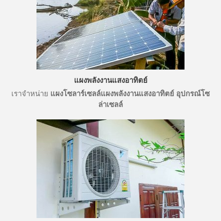
แผงพลังงานแสงอาทิตย์
ติดต่อเรา
เราจำหน่าย
แผงโซลาร์เซลล์
แผงพลังงานแสงอาทิตย์
อุปกรณ์โซ
โทร
ล่าเซลล์
โทร
Line ID
Facebook ID