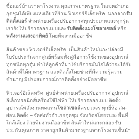
โทร
ซื้อแอร์บ้านราคาโรงงาน คุณภาพมาตรฐาน ในเขตอำเภอ
Line ID
กุดชุมได้เพียงแห่งเดียวที่ร้าน ฟิวเจอร์อิเล็คทริค นอกจาก
รับ
Facebook ID
ติดตั้งแอร์
จำหน่ายเครื่องปรับอากาศทุกประเภทและทุกรุ่น
เรายังให้บริการออกแบบและ
รับติดตั้งแผงโซลาเซลล์
หรือ
พลังงานแสงอาทิตย์
โดยทีมงานมืออาชีพ
สินค้าของ ฟิวเจอร์อิเล็คทริค เป็นสินค้าใหม่แกะปล่องมี
ใบรับประกันจากศูนย์พร้อมทั้งคู่มือการใช้งานของอุปกรณ์
ทุกชนิดทุกรุ่น ทำให้ลูกค้าที่มาใช้บริการมั่นใจได้ว่าจะได้รับ
สินค้าที่ได้มาตรฐาน และติดตั้งโดยช่างที่มีความรู้ความ
ชำนาญ มีประสบการณ์การติดตั้งอย่างมืออาชีพ
ฟิวเจอร์อิเล็คทริค ศูนย์จำหน่ายเครื่องปรับอากาศ อุปกรณ์
อิเล็กทรอนิกส์เครื่องใช้ไฟฟ้า ให้บริการออกแบบ ติดตั้ง
อุปกรณ์พลังงานทดแทน
โซล่าเซลล์
ครบวงจร ทุกยี่ห้อ สด-
ผ่อน ติดตั้ง – จัดส่งทั่วอำเภอกุดชุม จังหวัดยโสธรและพื้นที่
ใกล้เคียง ด้วยทีมงานมืออาชีพ สินค้าใหม่แกะกล่อง รับ
ประกันคุณภาพ ราคาถูกสินค้ามาตรฐานจากโรงงานชั้นนำ