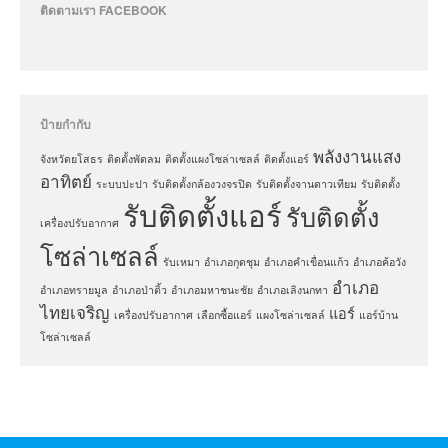
ติดตามเรา FACEBOOK
ป้ายกำกับ
พลังงานแสง
จังหวัดยโสธร
ติดตั้งพัดลม
ติดตั้งแผงโซล่าเซลล์
ติดตั้งแอร์
อาทิตย์
ระบบปะปา
รับติดตั้งกล้องวงจรปิด
รับติดตั้งจานดาวเทียม
รับติดตั้ง
รับติดตั้งแอร์
รับติดตั้ง
เครื่องปรับอากาศ
โซล่าเซลล์
รับเหมา
อำเภอกุดชุม
อำเภอคำเขื่อนแก้ว
อำเภอค้อวัง
อำเภอ
อำเภอทรายมูล
อำเภอป่าติ้ว
อำเภอมหาชนะชัย
อำเภอเลิงนกทา
ไทยเจริญ
แอร์
เครื่องปรับอากาศ
เลือกซื้อแอร์
แผงโซล่าเซลล์
แอร์บ้าน
โซล่าเซลล์