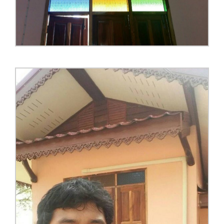
โทร
Line ID
Facebook ID