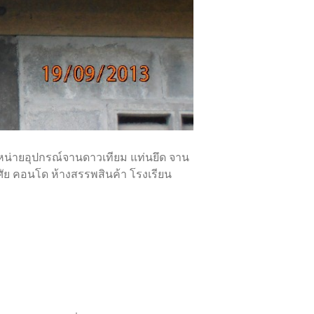
โทร
โทร
Line ID
Facebook ID
จำหน่ายอุปกรณ์จานดาวเทียม แท่นยึด จาน
าศัย คอนโด ห้างสรรพสินค้า โรงเรียน